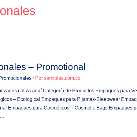
onales
nales – Promotional
romocionales
/ Por
samiplas.com.co
alizados cotiza aquí Categoría de Productos Empaques para V
ógicos – Ecological Empaques para Pijamas-Sleepwear Empaqu
nal Empaques para Cosméticos – Cosmetic Bags Empaques pa
 …