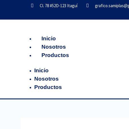
Ir
Cl. 78 #52D-123 Itaguí
grafico.samiplas@
al
contenido
Inicio
Nosotros
Productos
Inicio
Nosotros
Productos