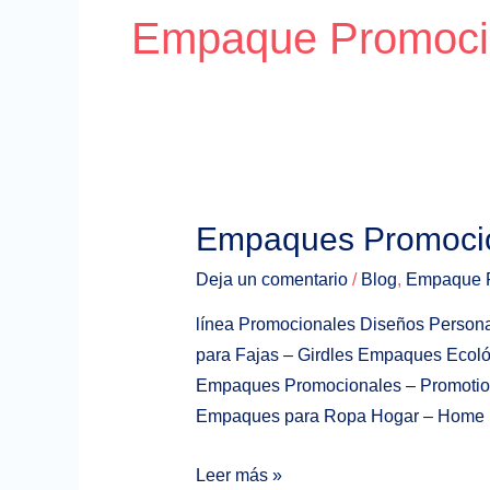
Empaque Promoci
Empaques
Empaques Promocio
Promocionales
Deja un comentario
/
Blog
,
Empaque P
–
Promotional
línea Promocionales Diseños Person
para Fajas – Girdles Empaques Ecol
Empaques Promocionales – Promotio
Empaques para Ropa Hogar – Home
Leer más »