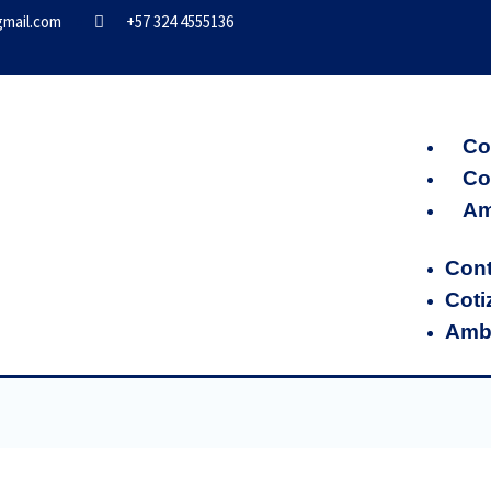
gmail.com
+57 324 4555136
Co
Co
Am
Con
Coti
Ambi