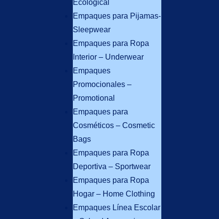
Ecological
Empaques para Pijamas-
Sleepwear
Empaques para Ropa
Interior – Underwear
Empaques
Promocionales –
Promotional
Empaques para
Cosméticos – Cosmetic
Bags
Empaques para Ropa
Deportiva – Sportwear
Empaques para Ropa
Hogar – Home Clothing
Empaques Línea Escolar