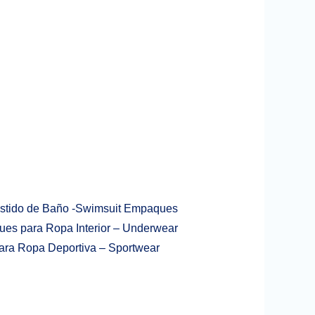
estido de Baño -Swimsuit Empaques
es para Ropa Interior – Underwear
ra Ropa Deportiva – Sportwear