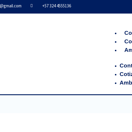
s@gmail.com
+57 324 4555136
Co
Co
Am
Con
Coti
Ambi