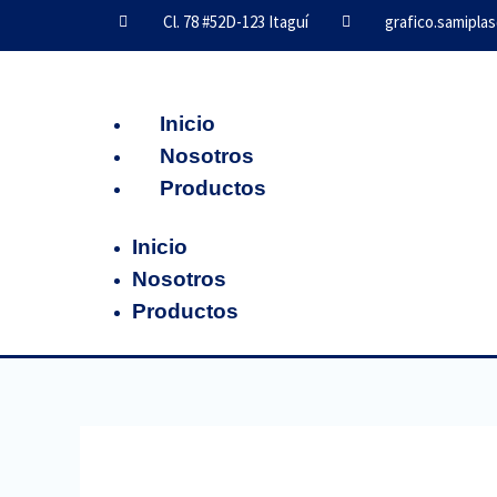
Ir
Cl. 78 #52D-123 Itaguí
grafico.samipla
al
contenido
Inicio
Nosotros
Productos
Inicio
Nosotros
Productos