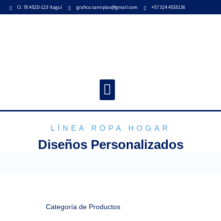
Ir
Cl. 78 #52D-123 Itaguí
grafico.samiplas@gmail.com
+57 324 4555136
al
contenido
Menu
LÍNEA ROPA HOGAR
Diseños Personalizados
Categoría de Productos