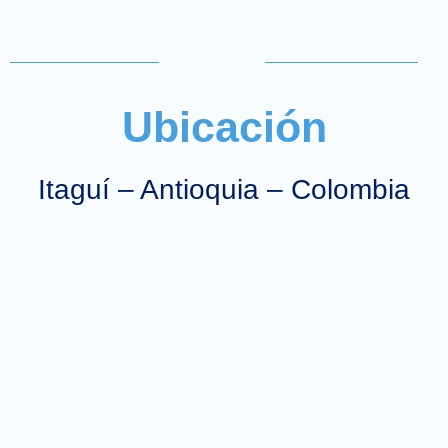
CON LOMO SUPERIOR,
EMPAQUE PARA FAJA
GANCHO Y BROCHE
POWERNET
Empaque sellado en Vinilo
Empaque sellado en Vinilo
ransparente PVC, con gancho y
transparente PVC, con gancho
Ubicación
broche a una tinta. Tamaño,
broche. Tamaño, estampado y
estampado y material,
material, personalizables.
personalizables.
Itaguí – Antioquia – Colombia