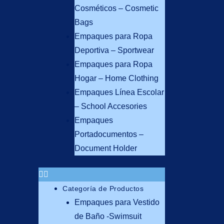
Cosméticos – Cosmetic
Bags
Empaques para Ropa
Deportiva – Sportwear
Empaques para Ropa
Hogar – Home Clothing
Empaques Línea Escolar
– School Accesories
Empaques
Portadocumentos –
Document Holder
Categoría de Productos
Empaques para Vestido
de Baño -Swimsuit