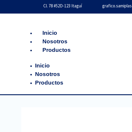
Ir
Cl. 78 #52D-123 Itaguí
grafico.samipla
al
contenido
Inicio
Nosotros
Productos
Inicio
Nosotros
Productos