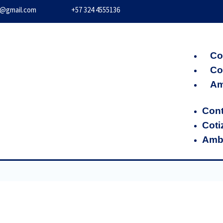
s@gmail.com
+57 324 4555136
Co
Co
Am
Con
Coti
Ambi