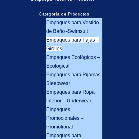
Menu
Categoría de Productos
Empaques para Vestido
de Baño -Swimsuit
Empaques para Fajas –
Girdles
Empaques Ecológicos –
Ecological
Empaques para Pijamas-
Sleepwear
Empaques para Ropa
Interior – Underwear
Empaques
Promocionales –
Promotional
Empaques para